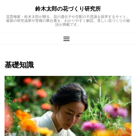
Skip
鈴木太郎の花づくり研究所
to
content
花育種家・鈴木太郎が贈る、花の遺伝子や交配の不思議を探求するサイト。
最新の研究成果や育種の舞台裏を、わかりやすく解説。美しい花づくりの秘
訣が満載です。
基礎知識